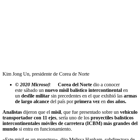
Kim Jong Un, presidente de Corea de Norte
© 2020 Microso
ft
Corea del Norte
dio a conocer
este sábado un
nuevo misil balístico intercontinental
en
un
desfile militar
sin precedentes en el que exhibió las
armas
de largo alcance
del país por
primera vez
en
dos años.
Analistas
dijeron que el
misil
, que fue presentado sobre un
vehículo
transportador con 11 ejes
, sería uno de los
proyectiles balísticos
intercontinentales móviles de carretera (ICBM) más grandes del
mundo
si entra en funcionamiento.
«Este misil es un monstruo», dijo Melissa Hanham, subdirectora de