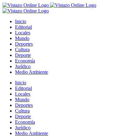
Saltar
al
contenido
Inicio
Editorial
Locales
Mundo
Deportes
Cultura
Deporte
Economía
Jurídico
Medio Ambiente
Inicio
Editorial
Locales
Mundo
Deportes
Cultura
Deporte
Economía
Jurídico
Medio Ambiente