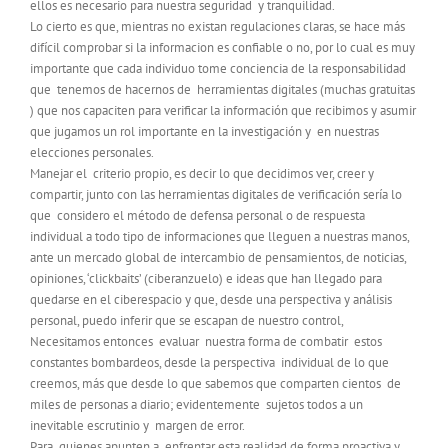
ellos es necesario para nuestra seguridad y tranquilidad.
Lo cierto es que, mientras no existan regulaciones claras, se hace más
difícil comprobar si la informacion es confiable o no, por lo cual es muy
importante que cada individuo tome conciencia de la responsabilidad
que tenemos de hacernos de herramientas digitales (muchas gratuitas
) que nos capaciten para verificar la información que recibimos y asumir
que jugamos un rol importante en la investigación y en nuestras
elecciones personales.
Manejar el criterio propio, es decir lo que decidimos ver, creer y
compartir, junto con las herramientas digitales de verificación sería lo
que considero el método de defensa personal o de respuesta
individual a todo tipo de informaciones que lleguen a nuestras manos,
ante un mercado global de intercambio de pensamientos, de noticias,
opiniones, ‘clickbaits’ (ciberanzuelo) e ideas que han llegado para
quedarse en el ciberespacio y que, desde una perspectiva y análisis
personal, puedo inferir que se escapan de nuestro control,
Necesitamos entonces evaluar nuestra forma de combatir estos
constantes bombardeos, desde la perspectiva individual de lo que
creemos, más que desde lo que sabemos que comparten cientos de
miles de personas a diario; evidentemente sujetos todos a un
inevitable escrutinio y margen de error.
Para quienes apunten a enfrentar esta realidad de forma proactiva y