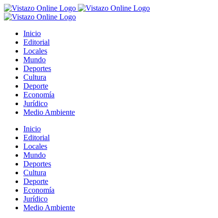
Saltar
al
contenido
Inicio
Editorial
Locales
Mundo
Deportes
Cultura
Deporte
Economía
Jurídico
Medio Ambiente
Inicio
Editorial
Locales
Mundo
Deportes
Cultura
Deporte
Economía
Jurídico
Medio Ambiente