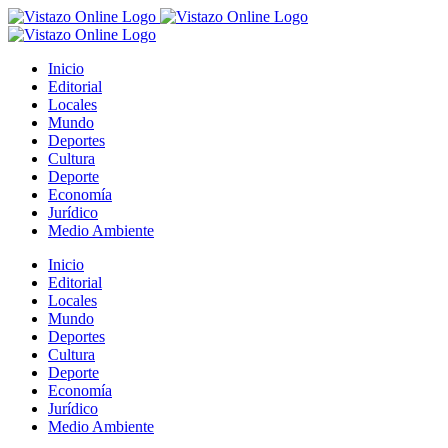
Saltar
al
contenido
Inicio
Editorial
Locales
Mundo
Deportes
Cultura
Deporte
Economía
Jurídico
Medio Ambiente
Inicio
Editorial
Locales
Mundo
Deportes
Cultura
Deporte
Economía
Jurídico
Medio Ambiente