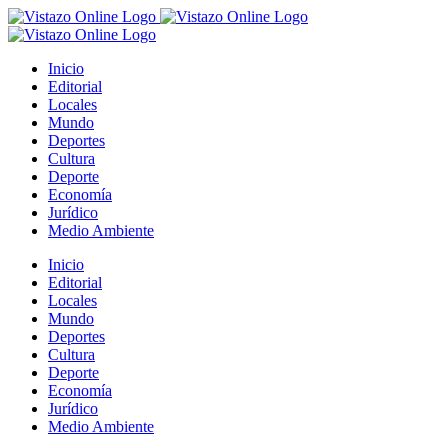
Saltar
al
contenido
Inicio
Editorial
Locales
Mundo
Deportes
Cultura
Deporte
Economía
Jurídico
Medio Ambiente
Inicio
Editorial
Locales
Mundo
Deportes
Cultura
Deporte
Economía
Jurídico
Medio Ambiente