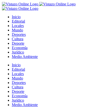
Saltar
al
contenido
Inicio
Editorial
Locales
Mundo
Deportes
Cultura
Deporte
Economía
Jurídico
Medio Ambiente
Inicio
Editorial
Locales
Mundo
Deportes
Cultura
Deporte
Economía
Jurídico
Medio Ambiente