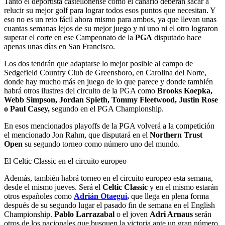
Tanto el deportista castellonense como el canario deberán sacar a
relucir su mejor golf para lograr todos esos puntos que necesitan. Y
eso no es un reto fácil ahora mismo para ambos, ya que llevan unas
cuantas semanas lejos de su mejor juego y ni uno ni el otro lograron
superar el corte en ese Campeonato de la
PGA
disputado hace
apenas unas días en San Francisco.
Los dos tendrán que adaptarse lo mejor posible al campo de
Sedgefield Country Club de Greensboro, en Carolina del Norte,
donde hay mucho más en juego de lo que parece y donde también
habrá otros ilustres del circuito de la PGA como
Brooks Koepka,
Webb Simpson, Jordan Spieth, Tommy Fleetwood, Justin Rose
o Paul Casey,
segundo en el PGA Championship.
En esos mencionados playoffs de la PGA volverá a la competición
el mencionado Jon Rahm, que disputará en el
Northern Trust
Open
su segundo torneo como número uno del mundo.
El Celtic Classic en el circuito europeo
Además, también habrá torneo en el circuito europeo esta semana,
desde el mismo jueves. Será el
Celtic Classic
y en el mismo estarán
otros españoles como
Adrián Otaegui
,
que llega en plena forma
después de su segundo lugar el pasado fin de semana en el English
Championship.
Pablo Larrazabal
o el joven
Adri Arnaus
serán
otros de los nacionales que busquen la victoria ante un gran número