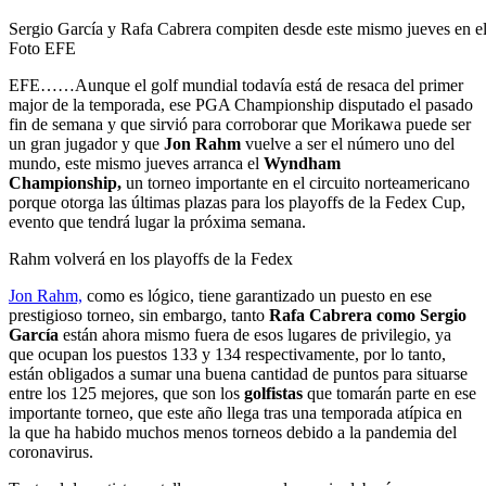
Sergio García y Rafa Cabrera compiten desde este mismo jueves en el
Foto EFE
EFE……Aunque el golf mundial todavía está de resaca del primer
major de la temporada, ese PGA Championship disputado el pasado
fin de semana y que sirvió para corroborar que Morikawa puede ser
un gran jugador y que
Jon Rahm
vuelve a ser el número uno del
mundo, este mismo jueves arranca el
Wyndham
Championship,
un torneo importante en el circuito norteamericano
porque otorga las últimas plazas para los playoffs de la Fedex Cup,
evento que tendrá lugar la próxima semana.
Rahm volverá en los playoffs de la Fedex
Jon Rahm,
como es lógico, tiene garantizado un puesto en ese
prestigioso torneo, sin embargo, tanto
Rafa Cabrera como Sergio
García
están ahora mismo fuera de esos lugares de privilegio, ya
que ocupan los puestos 133 y 134 respectivamente, por lo tanto,
están obligados a sumar una buena cantidad de puntos para situarse
entre los 125 mejores, que son los
golfistas
que tomarán parte en ese
importante torneo, que este año llega tras una temporada atípica en
la que ha habido muchos menos torneos debido a la pandemia del
coronavirus.