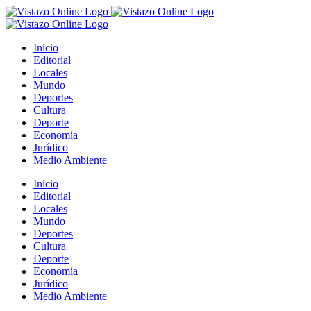
Saltar
al
contenido
Inicio
Editorial
Locales
Mundo
Deportes
Cultura
Deporte
Economía
Jurídico
Medio Ambiente
Inicio
Editorial
Locales
Mundo
Deportes
Cultura
Deporte
Economía
Jurídico
Medio Ambiente