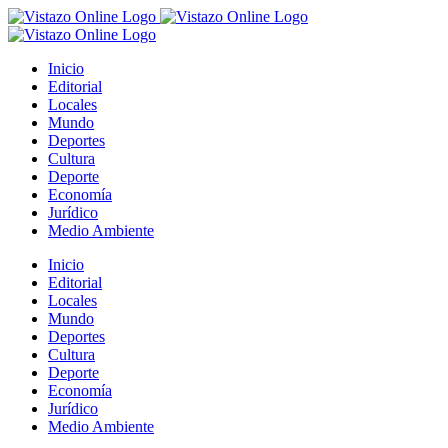
Saltar
al
contenido
Inicio
Editorial
Locales
Mundo
Deportes
Cultura
Deporte
Economía
Jurídico
Medio Ambiente
Inicio
Editorial
Locales
Mundo
Deportes
Cultura
Deporte
Economía
Jurídico
Medio Ambiente