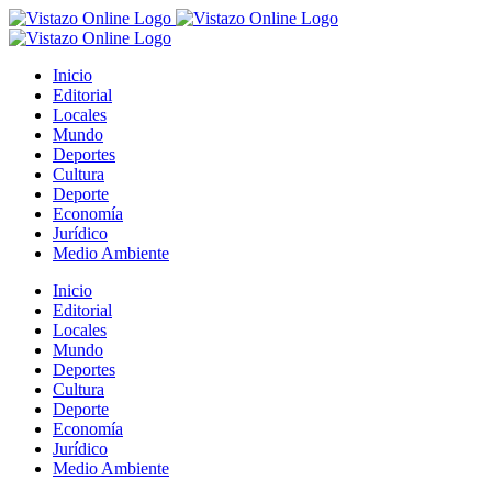
Saltar
al
contenido
Inicio
Editorial
Locales
Mundo
Deportes
Cultura
Deporte
Economía
Jurídico
Medio Ambiente
Inicio
Editorial
Locales
Mundo
Deportes
Cultura
Deporte
Economía
Jurídico
Medio Ambiente