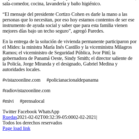
sala-comedor, cocina, lavandería y baño higiénico.
“El mensaje del presidente Cortizo Cohen es darle la mano a las
personas que lo necesitan, por eso hoy estamos contentos de ser ese
instrumento de ayuda social y saber que para esta familia vienen
mejores días bajo un techo seguro”, agregó Paredes.
En la entrega de la solución de vivienda permanente participaron por
el Mides: la ministra María Inés Castillo y la viceministra Milagros
Ramos; el viceministro de Seguridad Pública, Ivor Pittí; la
gobernadora de Panamá Oeste, Sindy Smith; el director saliente de
la Policía, Jorge Miranda y el designado, Gabriel Medina y
autoridades locales.
#vistazoonline.com #policianacionaldepanama
#radiovistazoonline.com
#mivi #prensalocal
Twitter
Facebook
WhatsApp
Ruedas
2021-02-02T00:32:39-05:00
02-02-2021
|
Todos los derechos reservados
Page load link
Ir