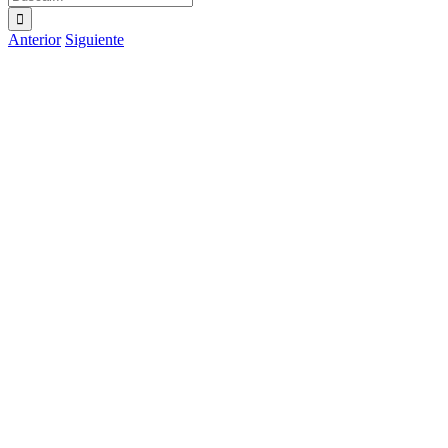
Anterior
Siguiente
Ver
imagen
más
grande