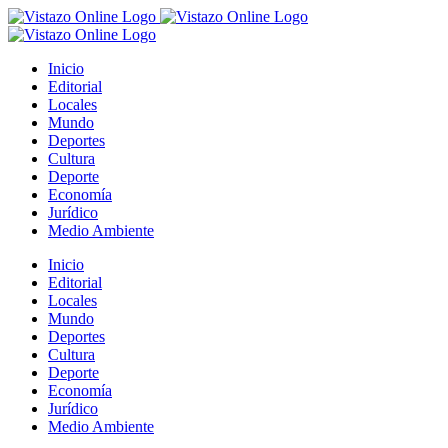
Saltar
al
contenido
Inicio
Editorial
Locales
Mundo
Deportes
Cultura
Deporte
Economía
Jurídico
Medio Ambiente
Inicio
Editorial
Locales
Mundo
Deportes
Cultura
Deporte
Economía
Jurídico
Medio Ambiente