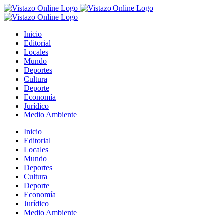
Saltar
al
contenido
Inicio
Editorial
Locales
Mundo
Deportes
Cultura
Deporte
Economía
Jurídico
Medio Ambiente
Inicio
Editorial
Locales
Mundo
Deportes
Cultura
Deporte
Economía
Jurídico
Medio Ambiente