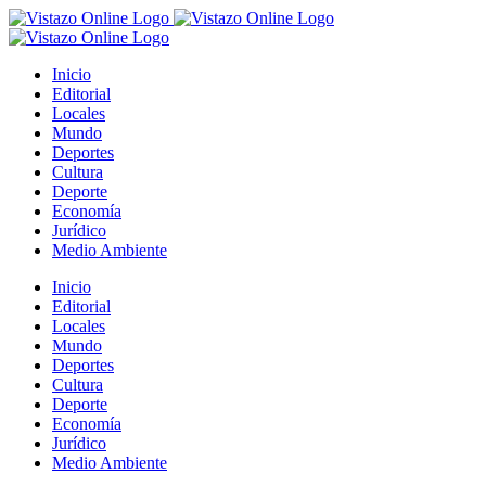
Saltar
al
contenido
Inicio
Editorial
Locales
Mundo
Deportes
Cultura
Deporte
Economía
Jurídico
Medio Ambiente
Inicio
Editorial
Locales
Mundo
Deportes
Cultura
Deporte
Economía
Jurídico
Medio Ambiente