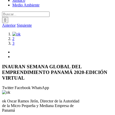
Jurídico
Medio Ambiente
Buscar:
Anterior
Siguiente
Ver
1
imagen
2
más
3
grande
INAURAN SEMANA GLOBAL DEL
EMPRENDIMIENTO PANAMÁ 2020-EDICIÓN
VIRTUAL
Twitter
Facebook
WhatsApp
ok Oscar Ramos Jirón, Director de la Autoridad
de la Micro Pequeña y Mediana Empresa de
Panamá