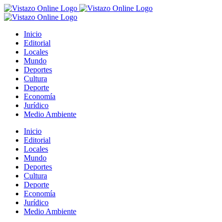
Saltar
al
contenido
Inicio
Editorial
Locales
Mundo
Deportes
Cultura
Deporte
Economía
Jurídico
Medio Ambiente
Inicio
Editorial
Locales
Mundo
Deportes
Cultura
Deporte
Economía
Jurídico
Medio Ambiente