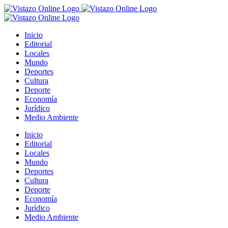
Saltar
al
contenido
Inicio
Editorial
Locales
Mundo
Deportes
Cultura
Deporte
Economía
Jurídico
Medio Ambiente
Inicio
Editorial
Locales
Mundo
Deportes
Cultura
Deporte
Economía
Jurídico
Medio Ambiente