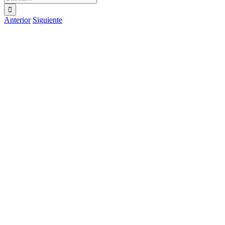
Anterior
Siguiente
Ver
imagen
más
grande