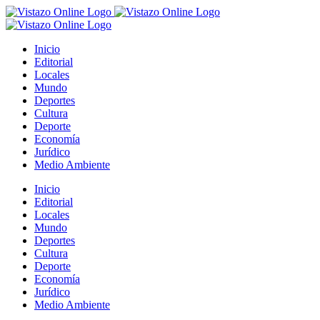
Saltar
al
contenido
Inicio
Editorial
Locales
Mundo
Deportes
Cultura
Deporte
Economía
Jurídico
Medio Ambiente
Inicio
Editorial
Locales
Mundo
Deportes
Cultura
Deporte
Economía
Jurídico
Medio Ambiente