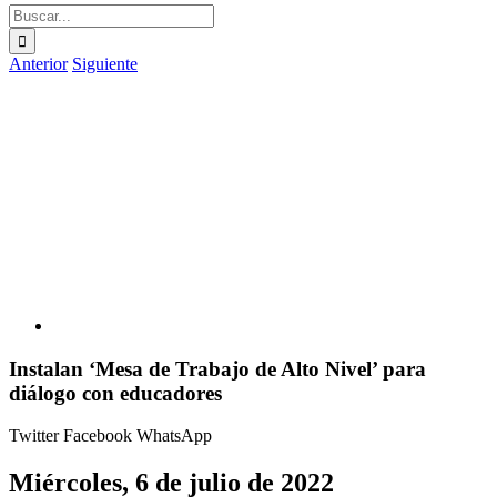
Buscar:
Anterior
Siguiente
Ver
imagen
más
grande
Instalan ‘Mesa de Trabajo de Alto Nivel’ para
diálogo con educadores
Twitter
Facebook
WhatsApp
Miércoles, 6 de julio de 2022