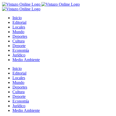
Saltar
al
contenido
Inicio
Editorial
Locales
Mundo
Deportes
Cultura
Deporte
Economía
Jurídico
Medio Ambiente
Inicio
Editorial
Locales
Mundo
Deportes
Cultura
Deporte
Economía
Jurídico
Medio Ambiente