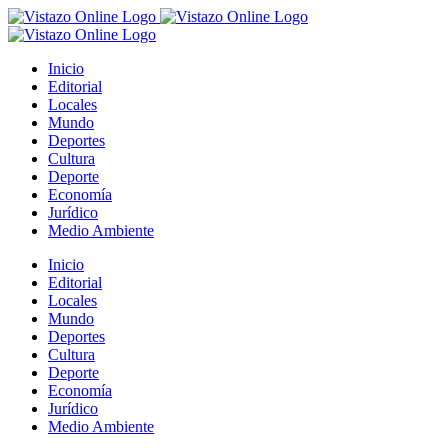
Saltar
al
contenido
Inicio
Editorial
Locales
Mundo
Deportes
Cultura
Deporte
Economía
Jurídico
Medio Ambiente
Inicio
Editorial
Locales
Mundo
Deportes
Cultura
Deporte
Economía
Jurídico
Medio Ambiente