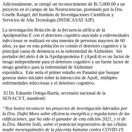
Adicionalmente, se otorgó un reconocimiento de B/.5,000.00 a un
proyecto en el campo de las Neurociencias, postulado por la Dra.
Giselle Rangel, del Instituto de Investigaciones Científicas y
Servicios de Alta Tecnología (INDICASAT AIP).
La investigación
Relación de la frecuencia alélica de la
Apoliproteína E con el deterioro cognitivo asociado a enfermedades
infecciosas
se realizará en una muestra de personas mayores de 60
años, ya que en esta población es común el deterioro cognitivo y la
principal causa de demencia es la enfermedad de Alzheimer. Ser
portador del alelo 4 de la Apolipoproteína E (ApoE4) es un factor de
riesgo independiente para el deterioro cognitivo y un fuerte factor de
riesgo genético para la enfermedad de Alzheimer
esporádica.
Este sería el primer estudio en Panamá que busque
generar datos iniciales sobre la interacción de ApoE, múltiples
enfermedades infecciosas y el deterioro cognitivo
.
El Dr. Eduardo Ortega-Barría, secretario nacional de la
SENACYT, manifestó:
“Nos honra reconocer los proyectos de investigación liderados por
la Dra. Dafni Mora sobre ef
iciencia energética y regulaciones de las
edificaciones, que ha sido el ganador de esta edición 2021, y el de
la Dra. Mairim Solís, sobre el potencial regenerativo de las células
madre mesenquimales de la placenta humana contra COVID-19.