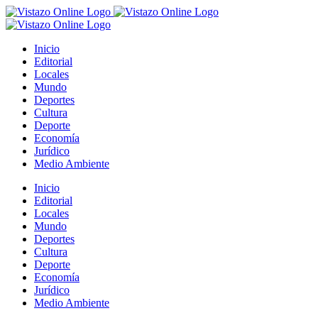
Saltar
al
contenido
Inicio
Editorial
Locales
Mundo
Deportes
Cultura
Deporte
Economía
Jurídico
Medio Ambiente
Inicio
Editorial
Locales
Mundo
Deportes
Cultura
Deporte
Economía
Jurídico
Medio Ambiente