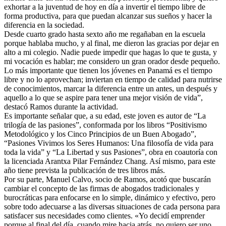
exhortar a la juventud de hoy en día a invertir el tiempo libre de
forma productiva, para que puedan alcanzar sus sueños y hacer la
diferencia en la sociedad.
Desde cuarto grado hasta sexto año me regañaban en la escuela
porque hablaba mucho, y al final, me dieron las gracias por dejar en
alto a mi colegio. Nadie puede impedir que hagas lo que te gusta, y
mi vocación es hablar; me considero un gran orador desde pequeño.
Lo más importante que tienen los jóvenes en Panamá es el tiempo
libre y no lo aprovechan; inviertan en tiempo de calidad para nutrirse
de conocimientos, marcar la diferencia entre un antes, un después y
aquello a lo que se aspire para tener una mejor visión de vida”,
destacó Ramos durante la actividad.
Es importante señalar que, a su edad, este joven es autor de “La
trilogía de las pasiones”, conformada por los libros “Positivismo
Metodológico y los Cinco Principios de un Buen Abogado”,
“Pasiones Vivimos los Seres Humanos: Una filosofía de vida para
toda la vida” y “La Libertad y sus Pasiones”, obra en coautoría con
la licenciada Arantxa Pilar Fernández Chang. Así mismo, para este
año tiene prevista la publicación de tres libros más.
Por su parte, Manuel Calvo, socio de Ramos, acotó que buscarán
cambiar el concepto de las firmas de abogados tradicionales y
burocráticas para enfocarse en lo simple, dinámico y efectivo, pero
sobre todo adecuarse a las diversas situaciones de cada persona para
satisfacer sus necesidades como clientes. «Yo decidí emprender
porque al final del día, cuando mire hacia atrás, no quiero ser uno