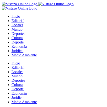
Saltar
al
contenido
Inicio
Editorial
Locales
Mundo
Deportes
Cultura
Deporte
Economía
Jurídico
Medio Ambiente
Inicio
Editorial
Locales
Mundo
Deportes
Cultura
Deporte
Economía
Jurídico
Medio Ambiente