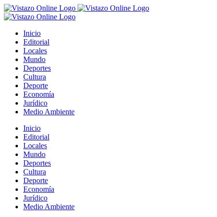
Saltar
al
contenido
Inicio
Editorial
Locales
Mundo
Deportes
Cultura
Deporte
Economía
Jurídico
Medio Ambiente
Inicio
Editorial
Locales
Mundo
Deportes
Cultura
Deporte
Economía
Jurídico
Medio Ambiente