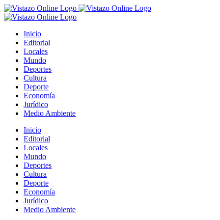
Saltar
al
contenido
Inicio
Editorial
Locales
Mundo
Deportes
Cultura
Deporte
Economía
Jurídico
Medio Ambiente
Inicio
Editorial
Locales
Mundo
Deportes
Cultura
Deporte
Economía
Jurídico
Medio Ambiente