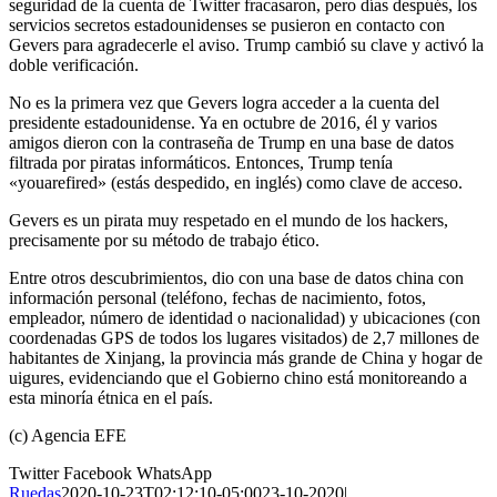
seguridad de la cuenta de Twitter fracasaron, pero días después, los
servicios secretos estadounidenses se pusieron en contacto con
Gevers para agradecerle el aviso. Trump cambió su clave y activó la
doble verificación.
No es la primera vez que Gevers logra acceder a la cuenta del
presidente estadounidense. Ya en octubre de 2016, él y varios
amigos dieron con la contraseña de Trump en una base de datos
filtrada por piratas informáticos. Entonces, Trump tenía
«youarefired» (estás despedido, en inglés) como clave de acceso.
Gevers es un pirata muy respetado en el mundo de los hackers,
precisamente por su método de trabajo ético.
Entre otros descubrimientos, dio con una base de datos china con
información personal (teléfono, fechas de nacimiento, fotos,
empleador, número de identidad o nacionalidad) y ubicaciones (con
coordenadas GPS de todos los lugares visitados) de 2,7 millones de
habitantes de Xinjang, la provincia más grande de China y hogar de
uigures, evidenciando que el Gobierno chino está monitoreando a
esta minoría étnica en el país.
(c) Agencia EFE
Twitter
Facebook
WhatsApp
Ruedas
2020-10-23T02:12:10-05:00
23-10-2020
|