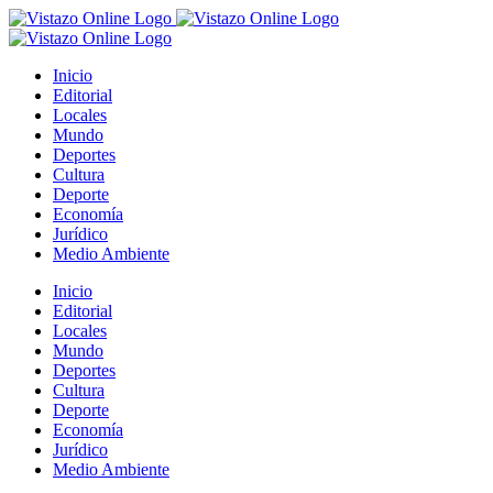
Saltar
al
contenido
Inicio
Editorial
Locales
Mundo
Deportes
Cultura
Deporte
Economía
Jurídico
Medio Ambiente
Inicio
Editorial
Locales
Mundo
Deportes
Cultura
Deporte
Economía
Jurídico
Medio Ambiente