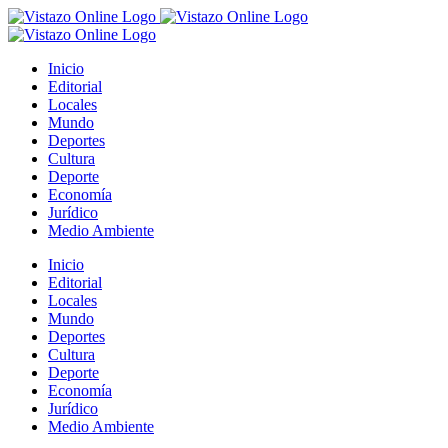
Saltar
al
contenido
Inicio
Editorial
Locales
Mundo
Deportes
Cultura
Deporte
Economía
Jurídico
Medio Ambiente
Inicio
Editorial
Locales
Mundo
Deportes
Cultura
Deporte
Economía
Jurídico
Medio Ambiente