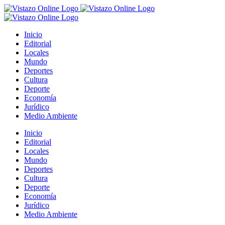
Saltar
al
contenido
Inicio
Editorial
Locales
Mundo
Deportes
Cultura
Deporte
Economía
Jurídico
Medio Ambiente
Inicio
Editorial
Locales
Mundo
Deportes
Cultura
Deporte
Economía
Jurídico
Medio Ambiente