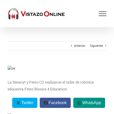
Saltar
al
contenido
Anterior
Siguiente
Ver
imagen
más
La Senacyt y Festo CO realizaron el taller de robótica
grande
educativa Festo Bionics 4 Education
Twitter
Facebook
WhatsApp