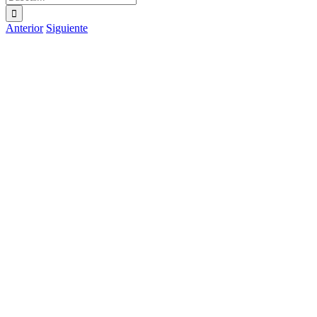
Anterior
Siguiente
Ver
imagen
más
grande