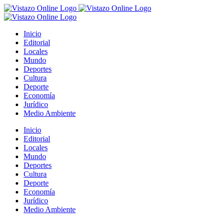
Saltar
al
contenido
Inicio
Editorial
Locales
Mundo
Deportes
Cultura
Deporte
Economía
Jurídico
Medio Ambiente
Inicio
Editorial
Locales
Mundo
Deportes
Cultura
Deporte
Economía
Jurídico
Medio Ambiente