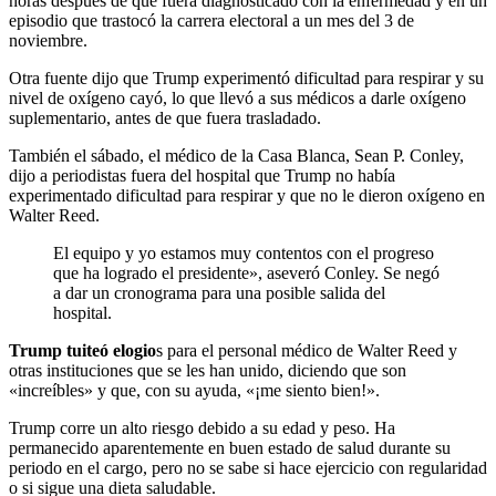
horas después de que fuera diagnosticado con la enfermedad y en un
episodio que trastocó la carrera electoral a un mes del 3 de
noviembre.
Otra fuente dijo que Trump experimentó dificultad para respirar y su
nivel de oxígeno cayó, lo que llevó a sus médicos a darle oxígeno
suplementario, antes de que fuera trasladado.
También el sábado, el médico de la Casa Blanca, Sean P. Conley,
dijo a periodistas fuera del hospital que Trump no había
experimentado dificultad para respirar y que no le dieron oxígeno en
Walter Reed.
El equipo y yo estamos muy contentos con el progreso
que ha logrado el presidente», aseveró Conley. Se negó
a dar un cronograma para una posible salida del
hospital.
Trump tuiteó elogio
s para el personal médico de Walter Reed y
otras instituciones que se les han unido, diciendo que son
«increíbles» y que, con su ayuda, «¡me siento bien!».
Trump corre un alto riesgo debido a su edad y peso. Ha
permanecido aparentemente en buen estado de salud durante su
periodo en el cargo, pero no se sabe si hace ejercicio con regularidad
o si sigue una dieta saludable.