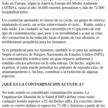
Solo en Europa, según la Agencia Europa del Medio Ambiente
(AEMA), causa al año 16.600 muertes prematuras y más de 72.000
hospitalizaciones.
Un conductor apretando el claxon de su coche, un grupo de obreros
taladrando el suelo, un avión sobrevolando el cielo… Ruido, ruido y
más ruido. Las ciudades se han convertido en el epicentro de este
tipo de contaminación, que, pese a su invisibilidad y a que la crisis
del coronavirus la ha reducido hasta el punto de casi añorarla, es
terriblemente perjudicial para los humanos.
Si es perjudicial para los humanos, también lo es para los animales.
Según el servicio de Parques Nacionales de Estados Unidos (NPS),
la contaminación acústica tiene un gran impacto ambiental y
notables efectos adversos en la vida salvaje. De hecho, según los
expertos, el ruido puede perturbar los patrones de reproducción, de
amamantamiento e, incluso, contribuir a la extinción de algunas
especies.
¿QUÉ ES LA CONTAMINACIÓN ACÚSTICA?
No todo sonido es considerado contaminación sonora. La
Organización Mundial de la Salud (OMS) define como ruido
cualquier sonido superior a 65 decibelios (dB). En concreto, dicho
ruido se vuelve dañino si supera los 75 dB y doloroso a partir de los