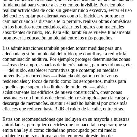
fundamental para vencer a este enemigo invisible. Por ejemplo:
realizar actividades de ocio sin generar ruido excesivo, evitar el uso
del coche y optar por alternativas como la bicicleta y porque no
caminar cuando la distancia te lo permite, realizar obras domésticas
en los horarios recomendados, aislar los hogares con materiales
absorbentes de ruido, etc. Para ello, también se vuelve fundamental
promover la educación ambiental entre los más pequeños.
Las administraciones también pueden tomar medidas para una
adecuada gestión ambiental del ruido que contribuya a reducir la
contaminación auditiva. Por ejemplo: proteger determinadas zonas
—áreas de campo, espacios de interés natural, parques urbanos, etc.
— del ruido, establecer normativas que contemplen medidas
preventivas y correctivas —distancia obligatoria entre zonas
residenciales y focos de ruido como los aeropuertos, multas para
aquellos que superen los límites de ruido, etc.—, aislar
acústicamente los edificios de nueva construcción, crear zonas
peatonales con horarios de circulación restringidos para la carga y
descarga de mercancías, sustituir el asfalto habitual por otros más
eficaces que reducen hasta 3 dB el ruido de la calle, entre otras.
Estas son recomendaciones que incluyen en su mayoría a nuestras
autoridades, pero quiero decirles que no hace falta esperar que se
emita una ley si como ciudadano preocupado por mi medio
ambiente empiezo a tomar acción en prevenir este tipo de