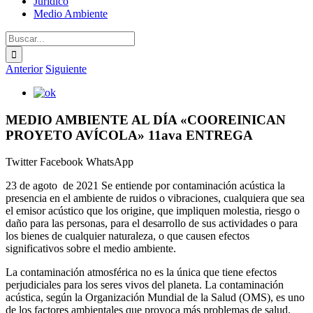
Jurídico
Medio Ambiente
Buscar:
Anterior
Siguiente
Ver
imagen
más
MEDIO AMBIENTE AL DÍA «COOREINICAN
grande
PROYETO AVÍCOLA» 11ava ENTREGA
Twitter
Facebook
WhatsApp
23 de agoto de 2021 Se entiende por contaminación acústica la
presencia en el ambiente de ruidos o vibraciones, cualquiera que sea
el emisor acústico que los origine, que impliquen molestia, riesgo o
daño para las personas, para el desarrollo de sus actividades o para
los bienes de cualquier naturaleza, o que causen efectos
significativos sobre el medio ambiente.
La contaminación atmosférica no es la única que tiene efectos
perjudiciales para los seres vivos del planeta. La contaminación
acústica, según la Organización Mundial de la Salud (OMS), es uno
de los factores ambientales que provoca más problemas de salud.