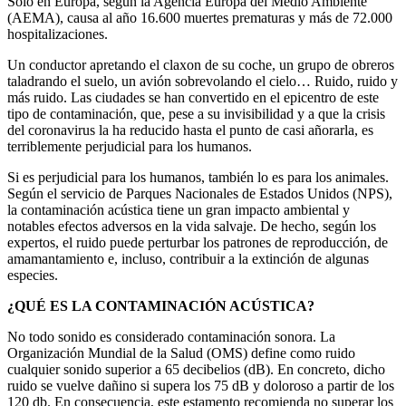
Solo en Europa, según la Agencia Europa del Medio Ambiente
(AEMA), causa al año 16.600 muertes prematuras y más de 72.000
hospitalizaciones.
Un conductor apretando el claxon de su coche, un grupo de obreros
taladrando el suelo, un avión sobrevolando el cielo… Ruido, ruido y
más ruido. Las ciudades se han convertido en el epicentro de este
tipo de contaminación, que, pese a su invisibilidad y a que la crisis
del coronavirus la ha reducido hasta el punto de casi añorarla, es
terriblemente perjudicial para los humanos.
Si es perjudicial para los humanos, también lo es para los animales.
Según el servicio de Parques Nacionales de Estados Unidos (NPS),
la contaminación acústica tiene un gran impacto ambiental y
notables efectos adversos en la vida salvaje. De hecho, según los
expertos, el ruido puede perturbar los patrones de reproducción, de
amamantamiento e, incluso, contribuir a la extinción de algunas
especies.
¿QUÉ ES LA CONTAMINACIÓN ACÚSTICA?
No todo sonido es considerado contaminación sonora. La
Organización Mundial de la Salud (OMS) define como ruido
cualquier sonido superior a 65 decibelios (dB). En concreto, dicho
ruido se vuelve dañino si supera los 75 dB y doloroso a partir de los
120 db. En consecuencia, este estamento recomienda no superar los