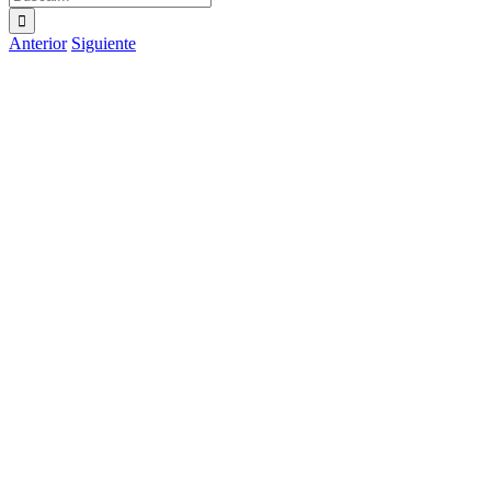
Anterior
Siguiente
Ver
imagen
más
grande