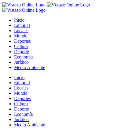
Saltar
al
contenido
Inicio
Editorial
Locales
Mundo
Deportes
Cultura
Deporte
Economía
Jurídico
Medio Ambiente
Inicio
Editorial
Locales
Mundo
Deportes
Cultura
Deporte
Economía
Jurídico
Medio Ambiente