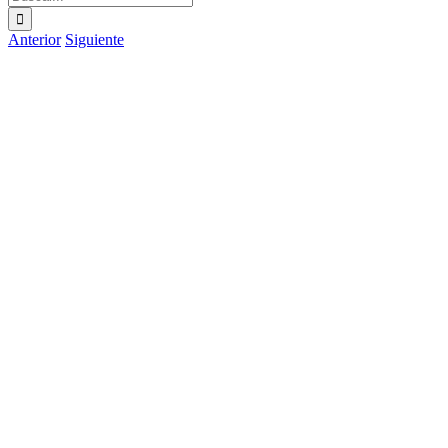
Anterior
Siguiente
Ver
imagen
más
grande