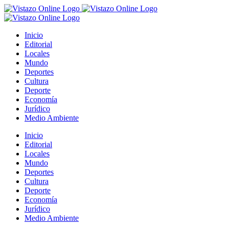
Saltar
al
contenido
Inicio
Editorial
Locales
Mundo
Deportes
Cultura
Deporte
Economía
Jurídico
Medio Ambiente
Inicio
Editorial
Locales
Mundo
Deportes
Cultura
Deporte
Economía
Jurídico
Medio Ambiente