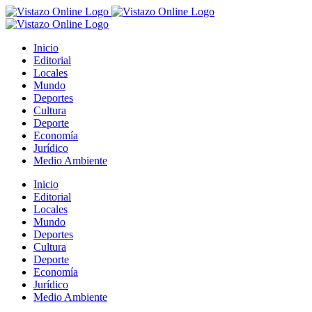
Saltar
al
contenido
Inicio
Editorial
Locales
Mundo
Deportes
Cultura
Deporte
Economía
Jurídico
Medio Ambiente
Inicio
Editorial
Locales
Mundo
Deportes
Cultura
Deporte
Economía
Jurídico
Medio Ambiente