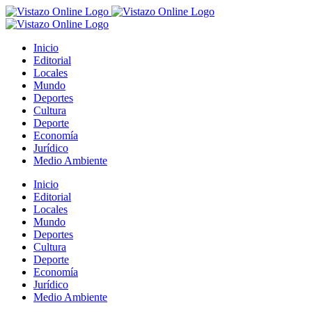
Saltar
al
contenido
Inicio
Editorial
Locales
Mundo
Deportes
Cultura
Deporte
Economía
Jurídico
Medio Ambiente
Inicio
Editorial
Locales
Mundo
Deportes
Cultura
Deporte
Economía
Jurídico
Medio Ambiente