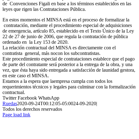
de
Convenciones Figali
en
base a los términos establecidos
en
las
leyes que
rigen las Contrataciones Pública.
En
estos momentos
el
MINSA está
en
el
proceso
de
formalizar
la
contratación, mediante
el
procedimiento especial
de
adquisiciones
de
emergencia, artículo
85,
establecido
en
el
Texto Único
de
la
Ley
22
de
27 de
junio
de
2006,
que
regula
la
contratación
de
pública
ordenado
en
la
Ley 153
de
2020.
La
relación contractual
del
MINSA
es
directamente con
el
contratista
general, más
no
con los subcontratistas.
Este procedimiento especial
de
contrataciones establece
que
el
pago
de
parte
del
contratante será posterior a
la
entr
ega de
la
obra, y
una
vez, que ésta haya sido entregada a satisfacción
de
la
unidad gestora,
en
este caso
el
MINSA.
Estamos a
la
espera que
la
empresa cumpla con todos los
requerimientos técnicos y legales para culminar con
la
formalización
contractual.
Twitter
Facebook
WhatsApp
Ruedas
2020-09-24T00:12:05-05:00
24-09-2020
|
Todos los derechos reservados
Page load link
Ir
a
Arriba