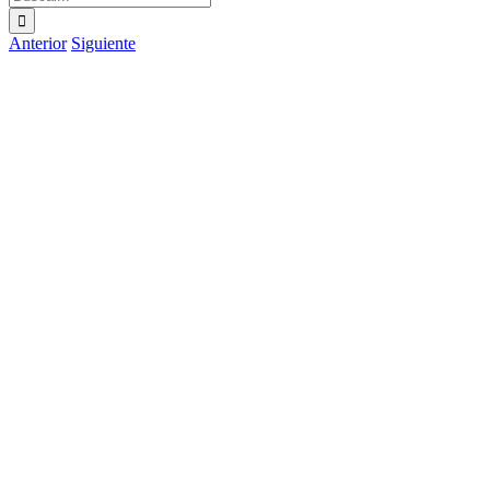
Anterior
Siguiente
Ver
imagen
más
grande