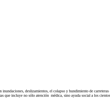
on
inundaciones, deslizamientos,
el
colapso y hundimiento
de carreteras
ias que incluye
no
sólo atención
médica, sino ayuda social a los ciento