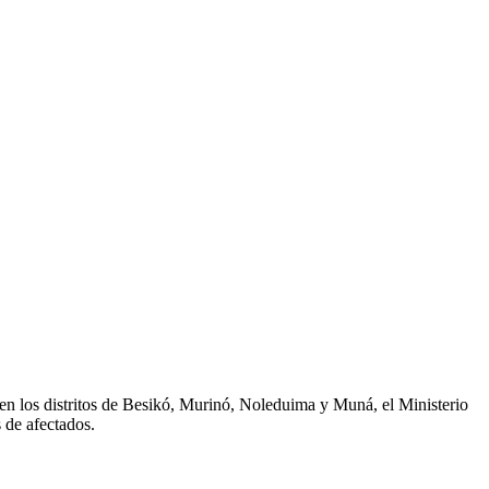
en
los distritos
de
Besikó, Murinó, Noleduima y Muná
,
el
Ministerio
s
de
afectados
.