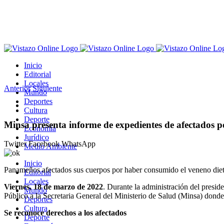
Saltar
al
contenido
Inicio
Editorial
Locales
Anterior
Siguiente
Mundo
Deportes
Ver
Cultura
imagen
Deporte
más
Minsa presenta informe de expedientes de afectados p
Economía
grande
Jurídico
Twitter
Facebook
WhatsApp
Medio Ambiente
Inicio
Panameños afectados sus cuerpos por haber consumido el veneno dieti
Editorial
Locales
Viernes, 18 de marzo de 2022
. Durante la administración del presid
Mundo
Público a la Secretaria General del Ministerio de Salud (Minsa) donde
Deportes
Cultura
Se reconoce derechos a los afectados
Deporte