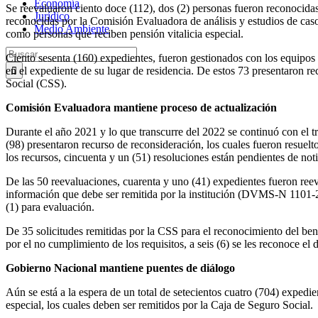
Economía
Se reevaluaron ciento doce (112), dos (2) personas fueron reconocidas 
Jurídico
reconocidas por la Comisión Evaluadora de análisis y estudios de caso
Medio Ambiente
como personas que reciben pensión vitalicia especial.
Buscar:
Ciento sesenta (160) expedientes, fueron gestionados con los equipos d
en el expediente de su lugar de residencia. De estos 73 presentaron re
Social (CSS).
Comisión Evaluadora mantiene proceso de actualización
Durante el año 2021 y lo que transcurre del 2022 se continuó con el tr
(98) presentaron recurso de reconsideración, los cuales fueron resuelt
los recursos, cincuenta y un (51) resoluciones están pendientes de not
De las 50 reevaluaciones, cuarenta y uno (41) expedientes fueron reeva
información que debe ser remitida por la institución (DVMS-N 1101-2
(1) para evaluación.
De 35 solicitudes remitidas por la CSS para el reconocimiento del benef
por el no cumplimiento de los requisitos, a seis (6) se les reconoce el 
Gobierno Nacional mantiene puentes de diálogo
Aún se está a la espera de un total de setecientos cuatro (704) expedi
especial, los cuales deben ser remitidos por la Caja de Seguro Social.