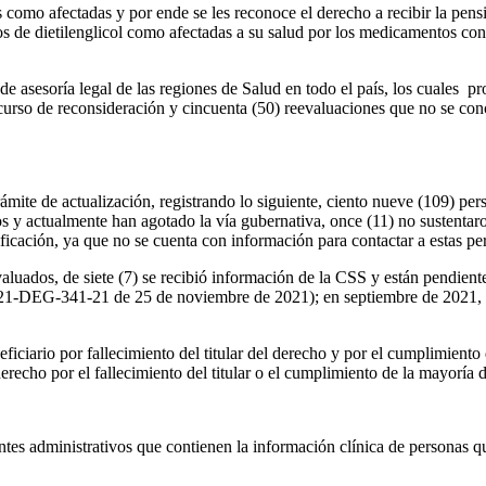
como afectadas y por ende se les reconoce el derecho a recibir la pensi
s de dietilenglicol como afectadas a su salud por los medicamentos con
e asesoría legal de las regiones de Salud en todo el país, los cuales p
curso de reconsideración y cincuenta (50) reevaluaciones que no se conc
ámite de actualización, registrando lo siguiente, ciento nueve (109) pe
os y actualmente han agotado la vía gubernativa, once (11) no sustentar
ificación, ya que no se cuenta con información para contactar a estas pe
luados, de siete (7) se recibió información de la CSS y están pendiente
1-DEG-341-21 de 25 de noviembre de 2021); en septiembre de 2021, se 
iciario por fallecimiento del titular del derecho y por el cumplimiento 
derecho por el fallecimiento del titular o el cumplimiento de la mayoría 
entes administrativos que contienen la información clínica de personas q