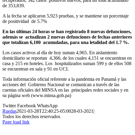
recuperados, 342 casos
positivos nuevos, para un total acumulado
de 353,839.
A la fecha se aplicaron 5,923 pruebas, y se mantiene un porcentaje
de positividad
de 5.7%
En las últimas 24 horas se han registrado 8 nuevas defunciones,
además se
actualizan 2 nuevas defunciones de fechas anteriores
que totalizan 6,100
acumuladas, para una letalidad del 1.7 %.
Los casos activos al día de hoy suman 4,965. En aislamiento
domiciliario se reportan
4,366, de los cuales 4,151 se encuentran en
casa y 215 en hoteles. Los
hospitalizados suman 599 y de ellos 508
se encuentran en sala y 91 en UCI.
Toda información oficial referente a la pandemia en Panamá y las
acciones del
Gobierno Nacional se comunican a través de las
cuentas oficiales del MINSA en las
principales redes sociales y en
su página web (
www.minsa.gob.pa
)
Twitter
Facebook
WhatsApp
Ruedas
2021-03-28T22:40:25-05:00
28-03-2021
|
Todos los derechos reservados
Page load link
Ir
a