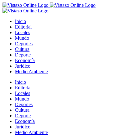
Saltar
al
contenido
Inicio
Editorial
Locales
Mundo
Deportes
Cultura
Deporte
Economía
Jurídico
Medio Ambiente
Inicio
Editorial
Locales
Mundo
Deportes
Cultura
Deporte
Economía
Jurídico
Medio Ambiente