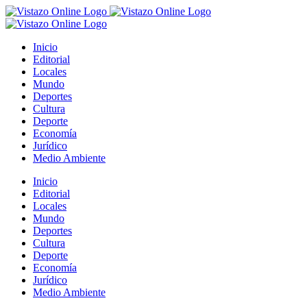
Saltar
al
contenido
Inicio
Editorial
Locales
Mundo
Deportes
Cultura
Deporte
Economía
Jurídico
Medio Ambiente
Inicio
Editorial
Locales
Mundo
Deportes
Cultura
Deporte
Economía
Jurídico
Medio Ambiente