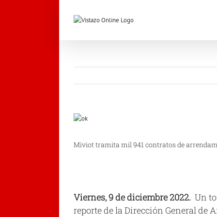
Saltar
al
contenido
Ver
imagen
más
Miviot tramita mil 941 contratos de arrenda
grande
Viernes, 9 de diciembre 2022.
Un to
reporte de la Dirección General de 