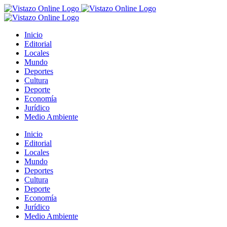
Saltar
al
contenido
Inicio
Editorial
Locales
Mundo
Deportes
Cultura
Deporte
Economía
Jurídico
Medio Ambiente
Inicio
Editorial
Locales
Mundo
Deportes
Cultura
Deporte
Economía
Jurídico
Medio Ambiente