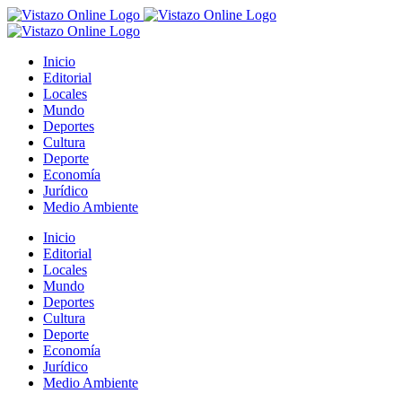
Saltar
al
contenido
Inicio
Editorial
Locales
Mundo
Deportes
Cultura
Deporte
Economía
Jurídico
Medio Ambiente
Inicio
Editorial
Locales
Mundo
Deportes
Cultura
Deporte
Economía
Jurídico
Medio Ambiente