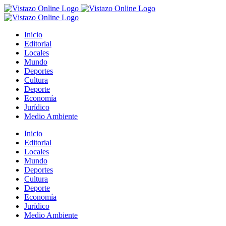
Saltar
al
contenido
Inicio
Editorial
Locales
Mundo
Deportes
Cultura
Deporte
Economía
Jurídico
Medio Ambiente
Inicio
Editorial
Locales
Mundo
Deportes
Cultura
Deporte
Economía
Jurídico
Medio Ambiente