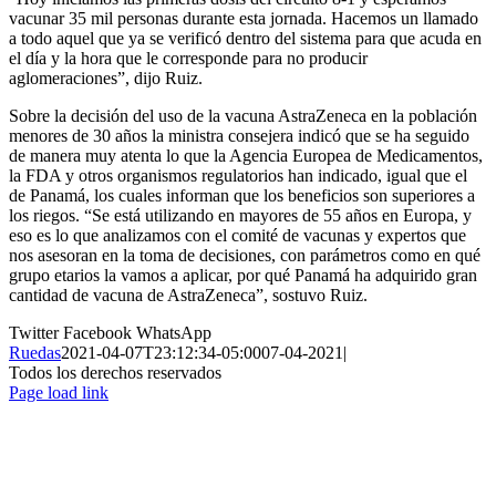
vacunar 35 mil personas durante esta jornada. Hacemos un llamado
a todo aquel que ya se verificó dentro del sistema para que acuda en
el día y la hora que le corresponde para no producir
aglomeraciones”, dijo Ruiz.
Sobre la decisión del uso de la vacuna AstraZeneca en la población
menores de 30 años la ministra consejera indicó que se ha seguido
de manera muy atenta lo que la Agencia Europea de Medicamentos,
la FDA y otros organismos regulatorios han indicado, igual que el
de Panamá, los cuales informan que los beneficios son superiores a
los riegos. “Se está utilizando en mayores de 55 años en Europa, y
eso es lo que analizamos con el comité de vacunas y expertos que
nos asesoran en la toma de decisiones, con parámetros como en qué
grupo etarios la vamos a aplicar, por qué Panamá ha adquirido gran
cantidad de vacuna de AstraZeneca”, sostuvo Ruiz.
Twitter
Facebook
WhatsApp
Ruedas
2021-04-07T23:12:34-05:00
07-04-2021
|
Todos los derechos reservados
Page load link
Ir
a
Arriba