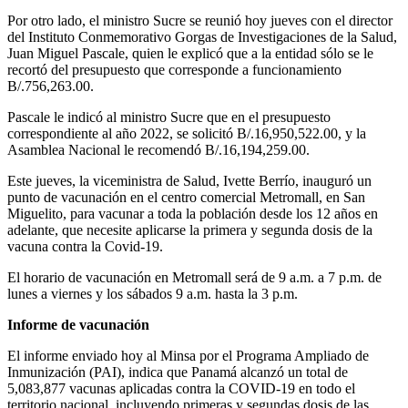
Por otro lado, el ministro Sucre se reunió hoy jueves con el director
del Instituto Conmemorativo Gorgas de Investigaciones de la Salud,
Juan Miguel Pascale, quien le explicó que a la entidad sólo se le
recortó del presupuesto que corresponde a funcionamiento
B/.756,263.00.
Pascale le indicó al ministro Sucre que en el presupuesto
correspondiente al año 2022, se solicitó B/.16,950,522.00, y la
Asamblea Nacional le recomendó B/.16,194,259.00.
Este jueves, la viceministra de Salud, Ivette Berrío, inauguró un
punto de vacunación en el centro comercial Metromall, en San
Miguelito, para vacunar a toda la población desde los 12 años en
adelante, que necesite aplicarse la primera y segunda dosis de la
vacuna contra la Covid-19.
El horario de vacunación en Metromall será de 9 a.m. a 7 p.m. de
lunes a viernes y los sábados 9 a.m. hasta la 3 p.m.
Informe de vacunación
El informe enviado hoy al Minsa por el Programa Ampliado de
Inmunización (PAI), indica que Panamá alcanzó un total de
5,083,877 vacunas aplicadas contra la COVID-19 en todo el
territorio nacional, incluyendo primeras y segundas dosis de las