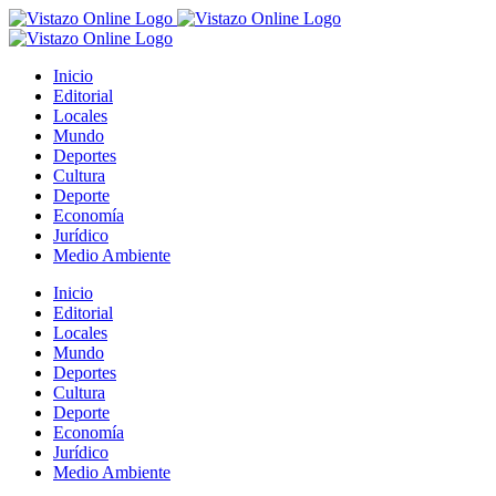
Saltar
al
contenido
Inicio
Editorial
Locales
Mundo
Deportes
Cultura
Deporte
Economía
Jurídico
Medio Ambiente
Inicio
Editorial
Locales
Mundo
Deportes
Cultura
Deporte
Economía
Jurídico
Medio Ambiente