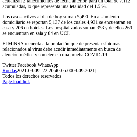
actualizan 2 fallecimientos de fecha anterior, para un total de 7,112
acumuladas, lo que representa una letalidad del 1.5 %.
Los casos activos al día de hoy suman 5,490. En aislamiento
domiciliario se reportan 5,137 de los cuales 4,931 se encuentran en
casa y 206 en hoteles. Los hospitalizados suman 353 y de ellos 269
se encuentran en sala y 84 en UCI.
El MINSA recuerda a la población que de presentar síntomas
relacionados al virus debe acudir inmediatamente en busca de
atención médica y someterse a una prueba COVID-19.
Twitter
Facebook
WhatsApp
Ruedas
2021-09-09T22:20:40-05:00
09-09-2021
|
Todos los derechos reservados
Page load link
Ir
a
Arriba