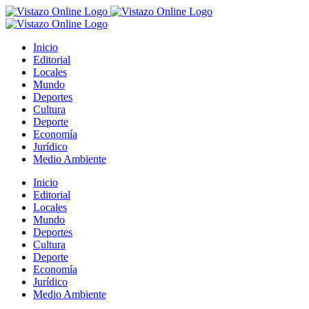
Saltar
al
contenido
Inicio
Editorial
Locales
Mundo
Deportes
Cultura
Deporte
Economía
Jurídico
Medio Ambiente
Inicio
Editorial
Locales
Mundo
Deportes
Cultura
Deporte
Economía
Jurídico
Medio Ambiente